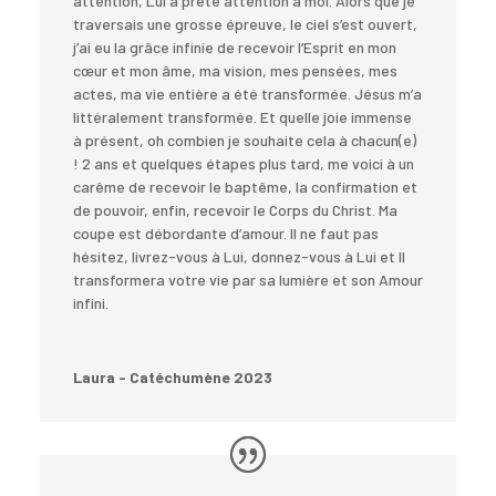
attention, Lui a prêté attention à moi. Alors que je
traversais une grosse épreuve, le ciel s’est ouvert,
j’ai eu la grâce infinie de recevoir l’Esprit en mon
cœur et mon âme, ma vision, mes pensées, mes
actes, ma vie entière a été transformée. Jésus m’a
littéralement transformée. Et quelle joie immense
à présent, oh combien je souhaite cela à chacun(e)
! 2 ans et quelques étapes plus tard, me voici à un
carême de recevoir le baptême, la confirmation et
de pouvoir, enfin, recevoir le Corps du Christ. Ma
coupe est débordante d’amour. Il ne faut pas
hésitez, livrez-vous à Lui, donnez-vous à Lui et Il
transformera votre vie par sa lumière et son Amour
infini.
Laura - Catéchumène 2023