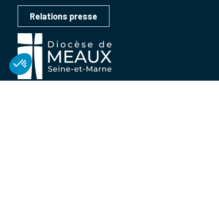
Relations presse
Le diocèse
de Meaux
Vivre sa foi
Services diocésains
Grands évènements
Soutenir
l’église
Nos offres d’emploi