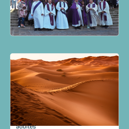
lire plus
167 adultes appelés au baptême
lire plus
Le Carême et les catéchumènes
adultes