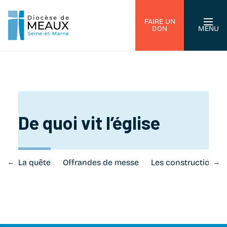
FAIRE UN
DON
MENU
De quoi vit l’église
er
La quête
Offrandes de messe
Les constructions d