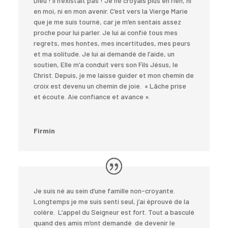
Dieu ! Il n’existait pas ! Je ne croyais plus en rien, ni
en moi, ni en mon avenir. C’est vers la Vierge Marie
que je me suis tourné, car je m’en sentais assez
proche pour lui parler. Je lui ai confié tous mes
regrets, mes hontes, mes incertitudes, mes peurs
et ma solitude. Je lui ai demandé de l’aide, un
soutien, Elle m’a conduit vers son Fils Jésus, le
Christ. Depuis, je me laisse guider et mon chemin de
croix est devenu un chemin de joie. « Lâche prise
et écoute. Aie confiance et avance ».
Firmin
Je suis né au sein d’une famille non-croyante.
Longtemps je me suis senti seul, j’ai éprouvé de la
colère. L’appel du Seigneur est fort. Tout a basculé
quand des amis m’ont demandé de devenir le