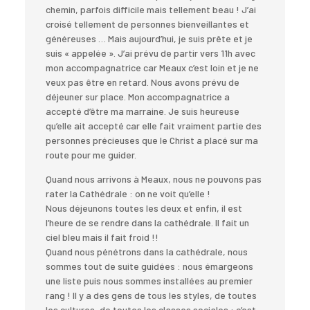
chemin, parfois difficile mais tellement beau ! J’ai
croisé tellement de personnes bienveillantes et
généreuses … Mais aujourd’hui, je suis prête et je
suis « appelée ». J’ai prévu de partir vers 11h avec
mon accompagnatrice car Meaux c’est loin et je ne
veux pas être en retard. Nous avons prévu de
déjeuner sur place. Mon accompagnatrice a
accepté d’être ma marraine. Je suis heureuse
qu’elle ait accepté car elle fait vraiment partie des
personnes précieuses que le Christ a placé sur ma
route pour me guider.
Quand nous arrivons à Meaux, nous ne pouvons pas
rater la Cathédrale : on ne voit qu’elle !
Nous déjeunons toutes les deux et enfin, il est
l’heure de se rendre dans la cathédrale. Il fait un
ciel bleu mais il fait froid !!
Quand nous pénétrons dans la cathédrale, nous
sommes tout de suite guidées : nous émargeons
une liste puis nous sommes installées au premier
rang ! Il y a des gens de tous les styles, de toutes
les cultures, de toutes les classes sociales : c’est