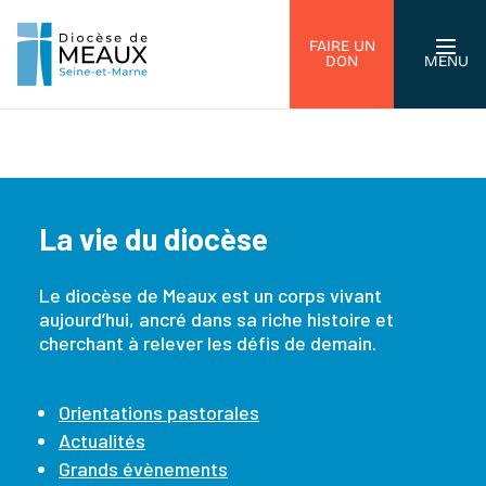
FAIRE UN
DON
MENU
La vie du diocèse
Le diocèse de Meaux est un corps vivant
aujourd’hui, ancré dans sa riche histoire et
cherchant à relever les défis de demain.
Orientations pastorales
Actualités
Grands évènements