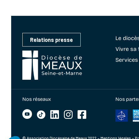
Le diocè
Relations presse
Vivre sa 
Services
Nos réseaux
Nos parte
© Association Diocésaine de Meaux 2022 –
Mentions légales
–
Po