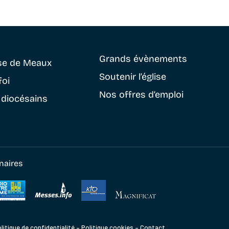
Grands évènements
se
de Meaux
Soutenir
l’église
foi
Nos offres d’emploi
 diocésains
naires
litique de confidentialité
–
Politique cookies
–
Contact