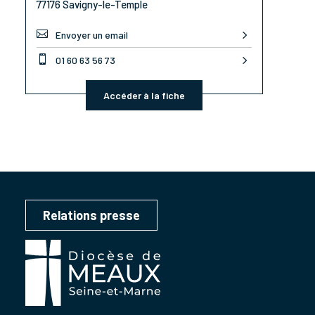
77176 Savigny-le-Temple

Envoyer un email

01 60 63 56 73
Accéder à la fiche
Relations presse