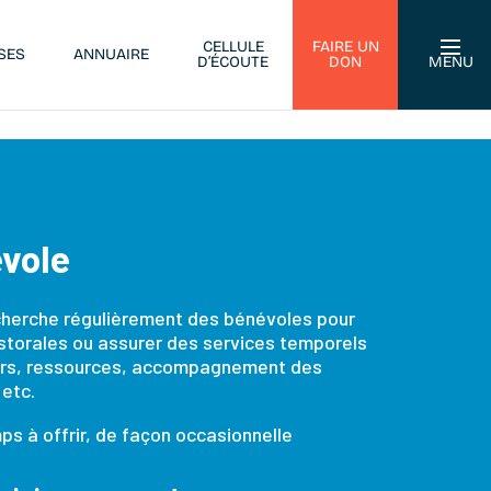
CELLULE
FAIRE UN
SES
ANNUAIRE
D’ÉCOUTE
DON
MENU
vole
herche régulièrement des bénévoles pour
storales ou assurer des services temporels
iers, ressources, accompagnement des
etc.
s à offrir, de façon occasionnelle