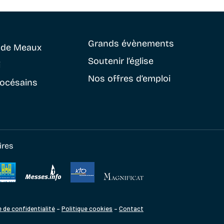
Grands évènements
e
de Meaux
Soutenir
l’église
i
Nos offres d’emploi
iocésains
ires
e de confidentialité
–
Politique cookies
–
Contact