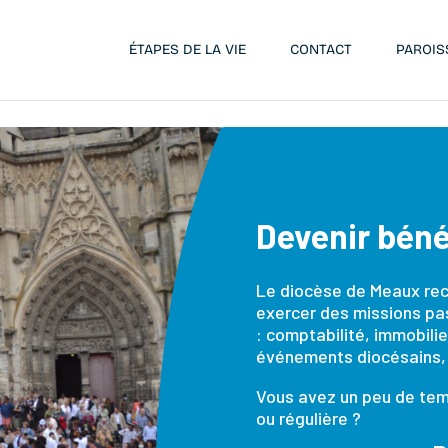
ÉTAPES DE LA VIE
CONTACT
PAROIS
Devenir béné
Le diocèse de Meaux rec
exercer des missions pa
: comptabilité, immobil
événements diocésains, 
Vous avez un peu de temp
ou régulière ?