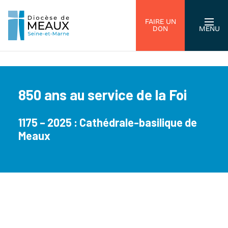
FAIRE UN
DON
MENU
850 ans au service de la Foi
1175 – 2025 : Cathédrale-basilique de
Meaux