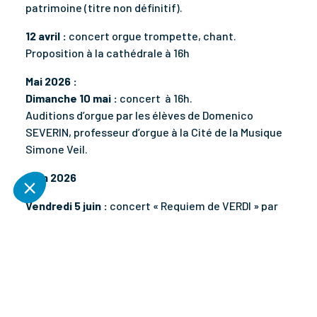
patrimoine (titre non définitif).
12 avril :
concert orgue trompette, chant.
Proposition à la cathédrale à 16h
Mai 2026 :
Dimanche 10 mai :
concert à 16h.
Auditions d’orgue par les élèves de Domenico
SEVERIN, professeur d’orgue à la Cité de la Musique
Simone Veil.
Juin 2026
Vendredi 5 juin :
concert « Requiem de VERDI » par
l’AMAC de Melun à 20h, à la cathédrale, organisé par
le Clergé.
Juillet 2026
12 juillet :
Concert ensemble musical à 16h à la
cathédrale (date à confirmer)