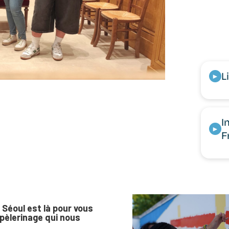
L
►
I
►
F
 Séoul est là pour vous
pèlerinage qui nous