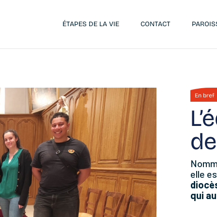
ÉTAPES DE LA VIE
CONTACT
PAROIS
En bref
L’
de
Nommé
elle e
diocè
qui au