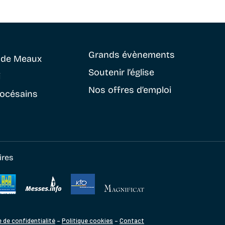
Grands évènements
e
de Meaux
Soutenir
l’église
i
Nos offres d’emploi
iocésains
ires
e de confidentialité
–
Politique cookies
–
Contact