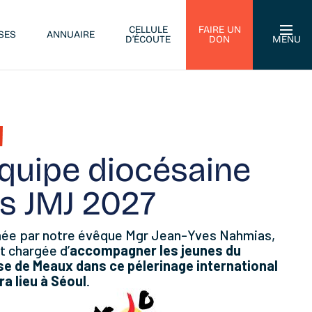
CELLULE
FAIRE UN
SES
ANNUAIRE
D’ÉCOUTE
DON
MENU
équipe diocésaine
s JMJ 2027
e par notre évêque Mgr Jean-Yves Nahmias,
st chargée d’
accompagner les jeunes du
se de Meaux dans ce pélerinage international
ra lieu à Séoul
.