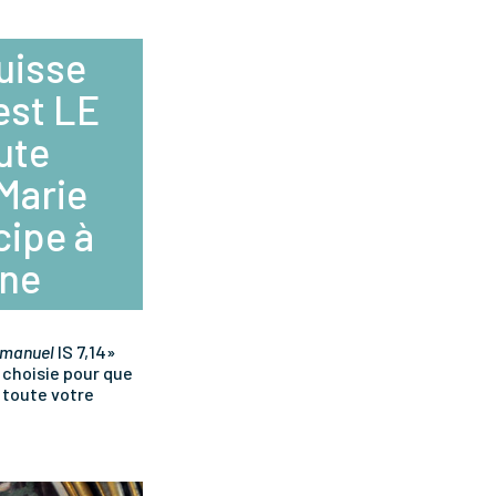
puisse
est LE
ute
Marie
cipe à
ine
Emmanuel
IS 7,14»
 choisie pour que
 toute votre