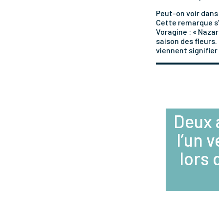
Peut-on voir dans 
Cette remarque s’
Voragine : « Nazare
saison des fleurs.
viennent signifie
Deux 
l’un 
lors 