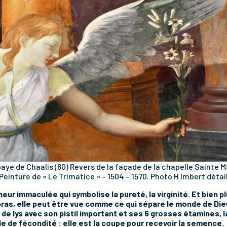
aye de Chaalis (60) Revers de la façade de la chapelle Sainte M
Peinture de « Le Trimatice » – 1504 – 1570. Photo H Imbert détai
eur immaculée qui symbolise la pureté, la virginité. Et bien p
bras, elle peut être vue comme ce qui sépare le monde de D
de lys avec son pistil important et ses 6 grosses étamines, l
 de fécondité : elle est la coupe pour recevoir la semence.