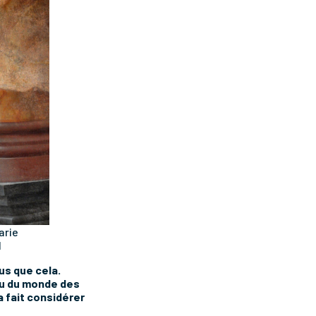
arie
l
lus que cela.
ieu du monde des
a fait considérer