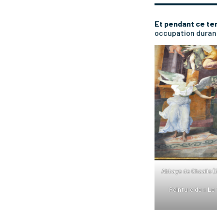
Et pendant ce tem
occupation durant
Abbaye de Chaalis (6
Peinture de « Le 