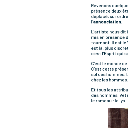
Revenons quelques
présence deux êtres
déplacé, sur ordre
l’annonciation.
L’artiste nous dit
mis en présence d
tournant. Il est l
est là, plus discr
c’est l’Esprit qui 
C’est le monde de
C’est cette prése
sol des hommes. L’
chez les hommes.
Et tous les attrib
des hommes. Vêteme
le rameau : le lys.