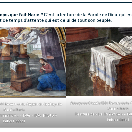
ps, que fait Marie ?
C’est la lecture de la Parole de Dieu qui es
 ce temps d’attente qui est celui de tout son peuple.
Abbaye de Chaalis (60) Revers de la 
0) Revers de la façade de la chapelle
Sainte Marie
Sainte Marie
Peinture de « Le Trimatice » – 15
Trimatice » – 1504 – 1570. Photo H
Imbert détail
Imbert détail