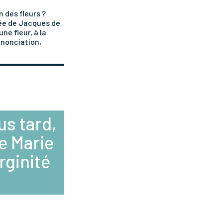
n des fleurs ?
rée de Jacques de
une fleur, à la
nnonciation,
us tard,
de Marie
irginité