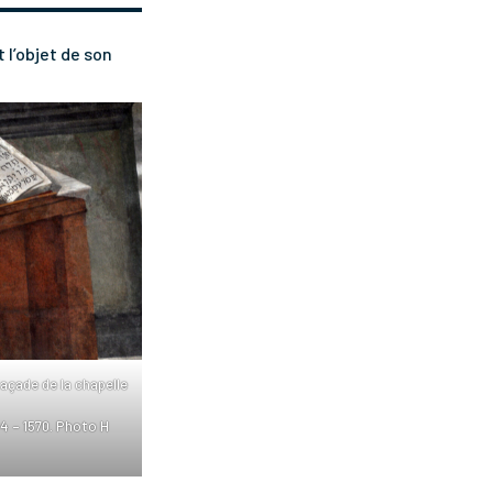
t l’objet de son
façade de la chapelle
04 – 1570. Photo H