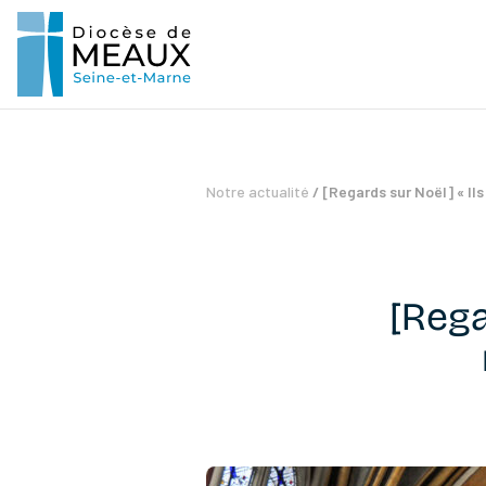
Notre actualité
/
[Regards sur Noël] « I
[Rega