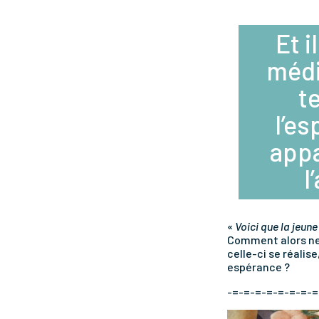
Et i
médi
t
l’e
appa
l
«
Voici que la jeune
Comment alors ne 
celle-ci se réali
espérance ?
-=-=-=-=-=-=-=-=