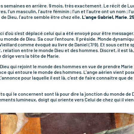
 semaines en arrière. 9 mois, très exactement. Le récit de Lu
, l’un masculin, l’autre féminin ; l’un et l’autre ont un nom ; l’u
 de Dieu, l’autre semble être chez elle
. L’ange Gabriel, Marie. 
 ici d’où s’est déplacé celui qui a été envoyé pour être messag
u monde de Dieu. Sa cour l’entoure. Il préside. Monde dynami
e Vieillard comme évoqué au livre de Daniel (7/9). Et sous cette s
et, relation entre le monde Dieu et des hommes. Discret, il est là
se dirige vers la tête de Marie.
 Dieu qui rejoint le monde des hommes en vue de prendre Marie
nce qui entoure le monde des hommes. L’ange aérien vient poser
annonce pour laquelle il est là, c’est de faire connaitre que de D
uts qui le concernent sont là pour dire la jonction du monde de
nts lumineux, doigt qui oriente vers Celui de chez qui il vien