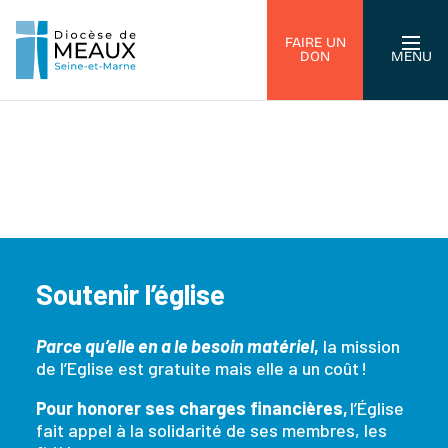
FAIRE UN
DON
MENU
Soutenir l’église
Parce qu’elle en a le besoin matériel
,
la mission
de l’Eglise est gratuite mais elle a un coût !
Pour honorer ses charges financières,
l’Église
fait appel à la solidarité de ses membres, les