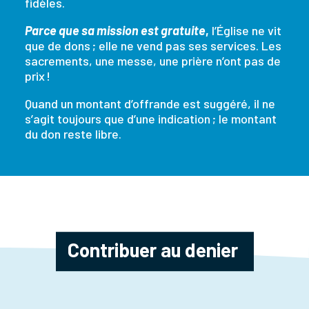
fidèles.
Parce que sa mission est gratuite
,
l’Église ne vit
que de dons ; elle ne vend pas ses services. Les
sacrements, une messe, une prière n’ont pas de
prix !
Quand un montant d’offrande est suggéré, il ne
s’agit toujours que d’une indication ; le montant
du don reste libre.
Contribuer au denier