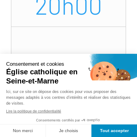
20h00
Villemareuil
20h30