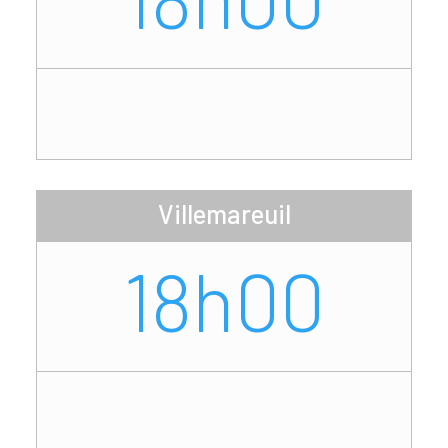
Villemareuil
18h00