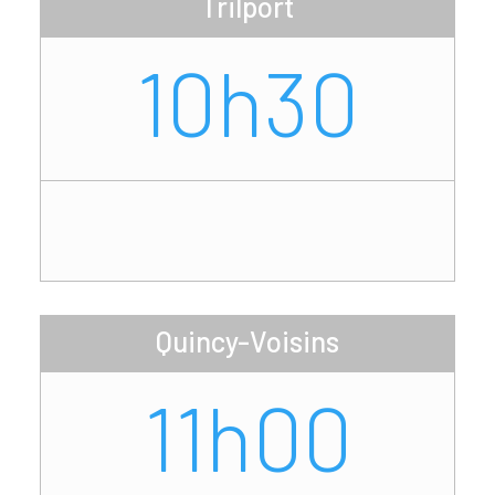
Trilport
10h30
Quincy-Voisins
11h00