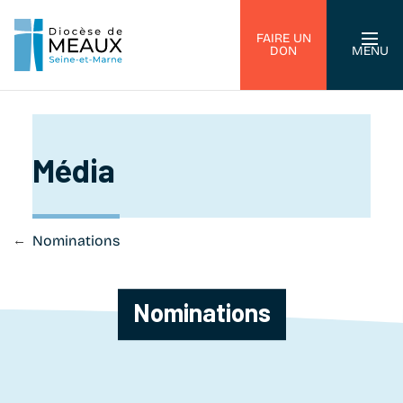
FAIRE UN
DON
MENU
Média
se
Nominations
Nominations