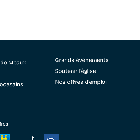
Grands évènements
e
de Meaux
Soutenir
l’église
i
Nos offres d’emploi
iocésains
ires