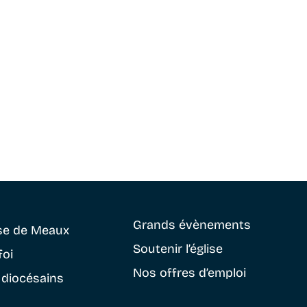
Grands évènements
se
de Meaux
Soutenir
l’église
foi
Nos offres d’emploi
 diocésains