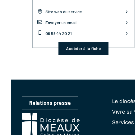

Site web du service

Envoyer un email

06 59 44 20 21
Accéder à la fiche
Le diocè
Relations presse
Vivre sa 
Services