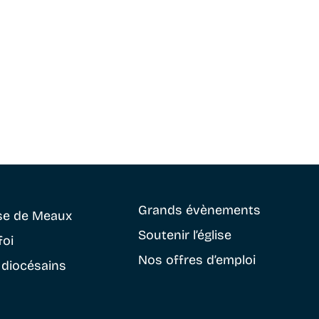
Grands évènements
se
de Meaux
Soutenir
l’église
foi
Nos offres d’emploi
 diocésains