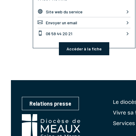

Site web du service

Envoyer un email

06 59 44 20 21
Accéder à la fiche
Le diocè
Relations presse
Vivre sa 
Services