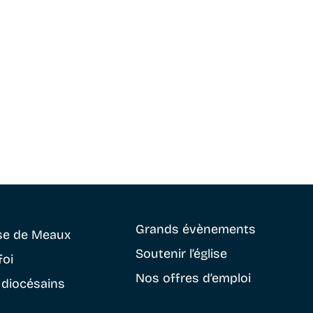
Grands évènements
se
de Meaux
Soutenir
l’église
foi
Nos offres d’emploi
 diocésains