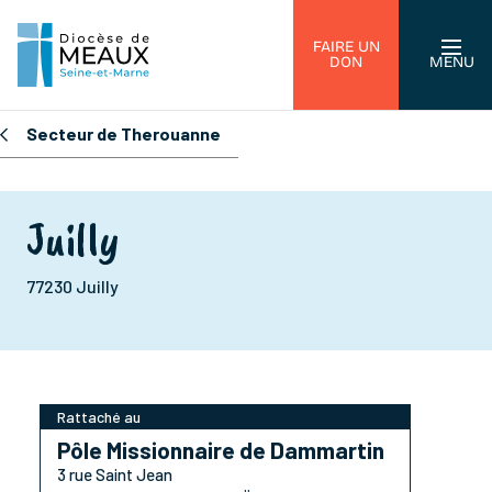
FAIRE UN
DON
MENU
Secteur de Therouanne
Juilly
77230 Juilly
Rattaché au
Pôle Missionnaire de Dammartin
3 rue Saint Jean