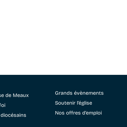
Grands évènements
se
de Meaux
Soutenir
l’église
foi
Nos offres d’emploi
 diocésains