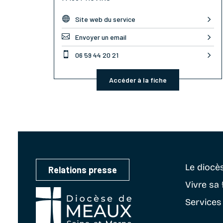

Site web du service

Envoyer un email

06 59 44 20 21
Accéder à la fiche
Le diocè
Relations presse
Vivre sa 
Services