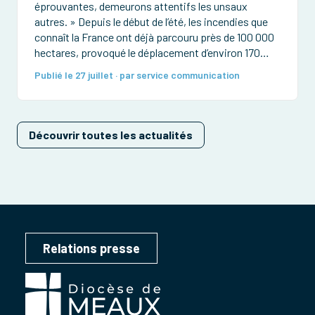
éprouvantes, demeurons attentifs les unsaux
autres. » Depuis le début de l’été, les incendies que
connaît la France ont déjà parcouru près de 100 000
hectares, provoqué le déplacement d’environ 170
000 personnes et détruit de très nombreuses
Publié le 27 juillet · par service communication
habitations et forêts. Des pompiers ont été
grièvement […]
Découvrir toutes les actualités
Relations presse