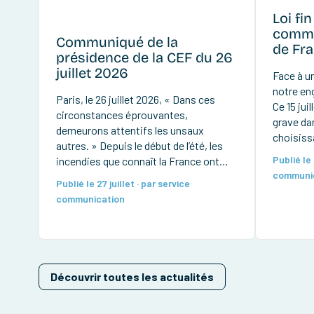
Loi fin
commu
Communiqué de la
de Fr
présidence de la CEF du 26
juillet 2026
Face à un
notre en
Paris, le 26 juillet 2026, « Dans ces
Ce 15 jui
circonstances éprouvantes,
grave dan
demeurons attentifs les unsaux
choisissa
autres. » Depuis le début de l’été, les
le suicid
Publié le 
incendies que connaît la France ont
inscrit d
communi
déjà parcouru près de 100 000
possibili
Publié le 27 juillet · par service
hectares, provoqué le déplacement
choix ro
communication
d’environ 170 000 personnes et détruit
[…]
de très nombreuses habitations et
forêts. Des pompiers ont été
grièvement […]
Découvrir toutes les actualités