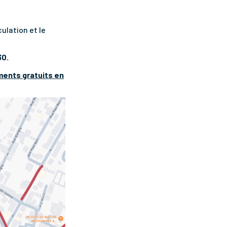
culation et le
30.
ments gratuits en