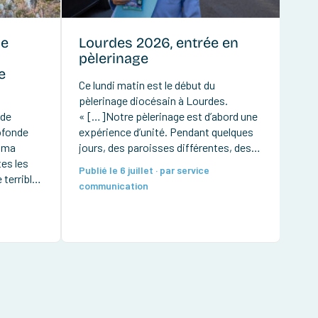
de
Lourdes 2026, entrée en
pèlerinage
e
Ce lundi matin est le début du
pèlerinage diocésain à Lourdes.
 de
« […]Notre pèlerinage est d’abord une
ofonde
expérience d’unité. Pendant quelques
e ma
jours, des paroisses différentes, des
es les
générations diverses, des personnes
Publié le 6 juillet · par service
terrible
valides et fragiles, des hospitaliers,
communication
+ Mgr
des prêtres, des diacres et des
consacrés se retrouvent pour former
une seule famille. Nous marchons,
prions et célébrons ensemble. Cette
[…]