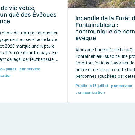
 de vie votée,
niqué des Évêques
Incendie de la Forêt 
ance
Fontainebleau :
communiqué de notr
 choix de rupture, renouveler
évêque
gagement au service de la vie
llet 2026 marque une rupture
Alors que l’incendie de la forêt
s l’histoire de notre pays. En
Fontainebleau suscite une pr
nt de légaliser l’euthanasie et
émotion, je tiens à assurer d
e assisté, les députés ont
24 juillet · par service
prière et de ma proximité tout
ans la loi française la
cation
personnes touchées par cette 
té de provoquer la mort. Ce
épreuve. Lire le communiqué 
mpt avec la longue tradition
Publié le 16 juillet · par service
Jean-Yves Nahmias
communication