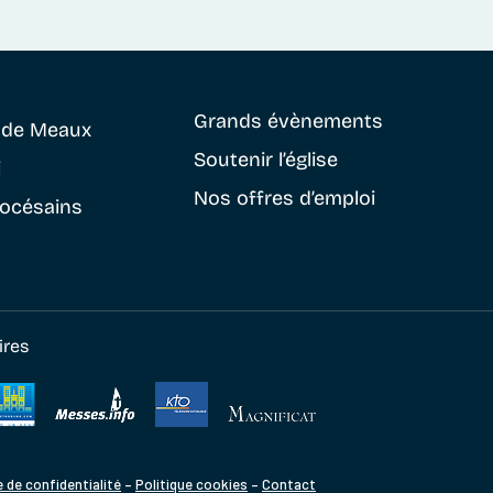
Grands évènements
e
de Meaux
Soutenir
l’église
i
Nos offres d’emploi
iocésains
ires
e de confidentialité
–
Politique cookies
–
Contact