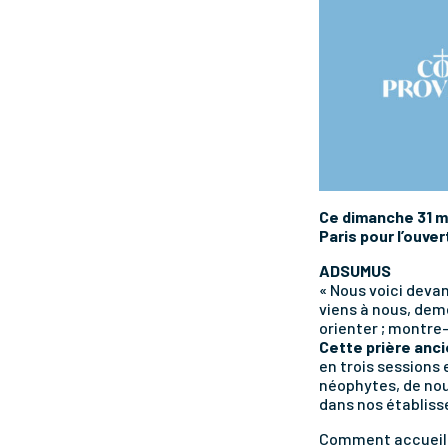
Ce dimanche 31 m
Paris pour l’ouve
ADSUMUS
« Nous voici devan
viens à nous, dem
orienter ; montr
Cette prière anci
en trois sessions
néophytes, de nouv
dans nos établiss
Comment accueilli