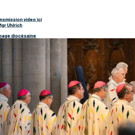
ansmission video ici
Mgr Uhlrich
 page diocésaine