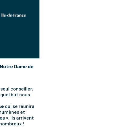
à Notre Dame
de
seul conseiller,
 quel but nous
ce
qui se réunira
échumènes et
 ». Ils arrivent
 nombreux !