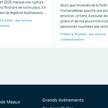
llet 2026 marque une rupture
Alors que l’incendie de la forêt
s l’histoire de notre pays. En
Fontainebleau suscite une pr
nt de légaliser l’euthanasie et
émotion, je tiens à assurer d
e assisté, les députés ont
24 juillet · par service
prière et de ma proximité tout
ans la loi française la
cation
personnes touchées par cette 
té de provoquer la mort. Ce
épreuve. Lire le communiqué 
mpt avec la longue tradition
Publié le 16 juillet · par service
Jean-Yves Nahmias
communication
Grands évènements
e
de Meaux