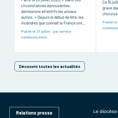
Ce 15 jui
circonstances éprouvantes,
grave dan
demeurons attentifs les unsaux
choisissa
autres. » Depuis le début de l’été, les
le suicid
Publié le 
incendies que connaît la France ont
inscrit d
communi
déjà parcouru près de 100 000
possibili
Publié le 27 juillet · par service
hectares, provoqué le déplacement
choix ro
communication
d’environ 170 000 personnes et détruit
[…]
de très nombreuses habitations et
forêts. Des pompiers ont été
grièvement […]
Découvrir toutes les actualités
Le diocès
Relations presse