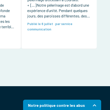
 de
« […]Notre pèlerinage est d’abord une
ofonde
expérience d’unité. Pendant quelques
e ma
jours, des paroisses différentes, des
es les
générations diverses, des personnes
Publié le 6 juillet · par service
terrible
valides et fragiles, des hospitaliers,
communication
+ Mgr
des prêtres, des diacres et des
consacrés se retrouvent pour former
une seule famille. Nous marchons,
prions et célébrons ensemble. Cette
[…]
Notre politique contre les abus