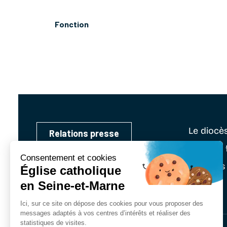
Fonction
Le diocè
Relations presse
Vivre sa 
Services