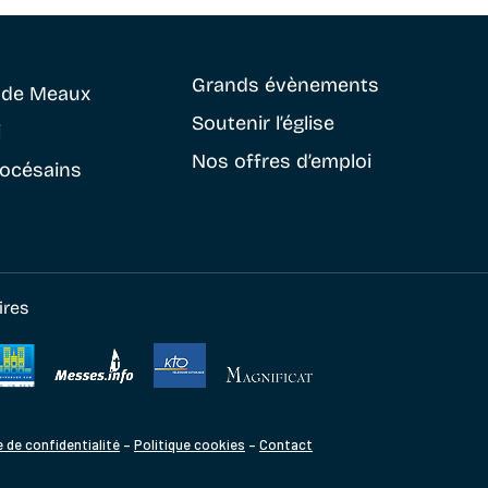
Grands évènements
e
de Meaux
Soutenir
l’église
i
Nos offres d’emploi
iocésains
ires
e de confidentialité
–
Politique cookies
–
Contact