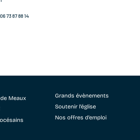
06 73 87 88 14
Grands évènements
e
de Meaux
Soutenir
l’église
i
Nos offres d’emploi
iocésains