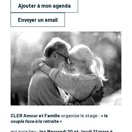
Ajouter à mon agenda
Envoyer un email
CLER Amour et Famille
organise le stage
:
« le
couple face à la retraite »
qui aura lieu :
l
es Mercredi 20 et Jeudi 21 mars à