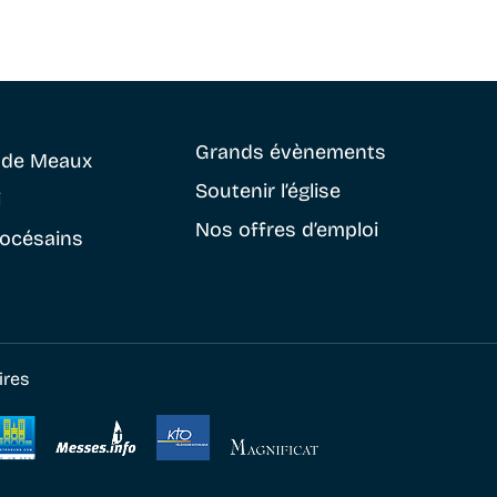
Grands évènements
e
de Meaux
Soutenir
l’église
i
Nos offres d’emploi
iocésains
ires