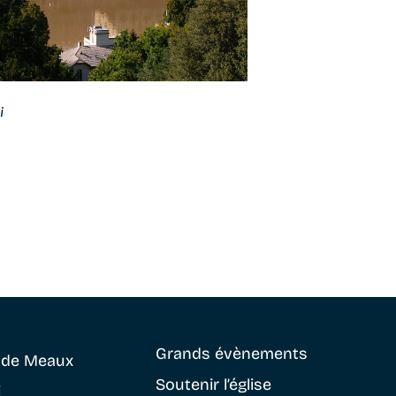
i
Grands évènements
e
de Meaux
Soutenir
l’église
i