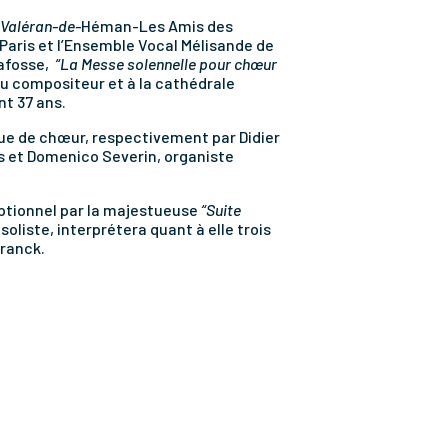
Valéran-de-
Héman-Les Amis des
Paris et l’Ensemble Vocal Mélisande de
lafosse,
“La Messe solennelle pour chœur
u compositeur et à la cathédrale
nt 37 ans.
ue de chœur, respectivement par Didier
ris et Domenico Severin, organiste
ptionnel par la majestueuse
“Suite
liste, interprétera quant à elle trois
Franck.