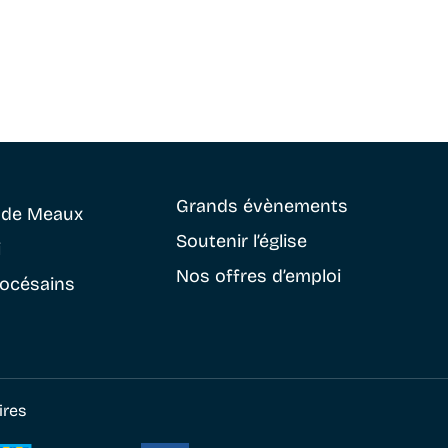
Grands évènements
e
de Meaux
Soutenir
l’église
i
Nos offres d’emploi
iocésains
ires