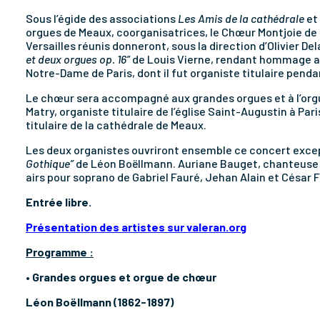
S
ous l’égide des associations
Les Amis de la cathédrale
et
orgues de Meaux, coorganisatrices, le Chœur Montjoie de 
Versailles réunis donneront, sous la direction d’Olivier De
et deux orgues op. 16”
de Louis Vierne, rendant hommage a
Notre-Dame de Paris, dont il fut organiste titulaire penda
Le chœur sera accompagné aux grandes orgues et à l’org
Matry, organiste titulaire de l’église Saint-Augustin à Pa
titulaire de la cathédrale de Meaux.
Les deux organistes ouvriront ensemble ce concert exce
Gothique”
de Léon Boëllmann. Auriane Bauget, chanteuse so
airs pour soprano de Gabriel Fauré,
Jehan Alain et César 
Entrée libre.
Présentation des artistes sur valeran.org
Programme :
• Grandes orgues et orgue de chœur
Léon
Boëllmann
(1862-1897)