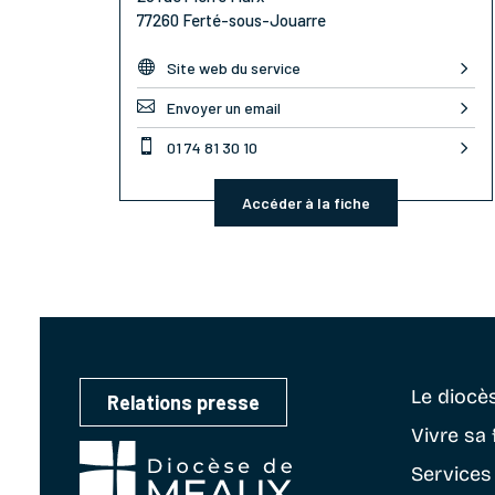
77260 Ferté-sous-Jouarre

Site web du service

Envoyer un email

01 74 81 30 10
Accéder à la fiche
Le diocè
Relations presse
Vivre sa 
Services