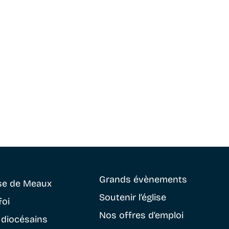
Grands évènements
se
de Meaux
Soutenir
l’église
foi
Nos offres d’emploi
 diocésains