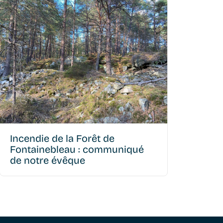
Alors que l’incendie de la forêt de Fontainebleau
suscite une profonde émotion, je tiens à
assurer de ma prière et de ma proximité toutes
les personnes touchées par cette terrible
épreuve. Lire le communiqué + Mgr Jean-Yves
Nahmias
Incendie de la Forêt de
Fontainebleau : communiqué
de notre évêque