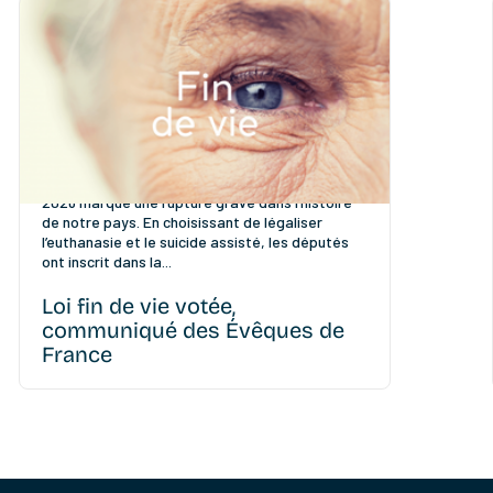
Face à un choix de rupture, renouveler notre
engagement au service de la vie Ce 15 juillet
2026 marque une rupture grave dans l’histoire
de notre pays. En choisissant de légaliser
l’euthanasie et le suicide assisté, les députés
ont inscrit dans la...
Loi fin de vie votée,
communiqué des Évêques de
France