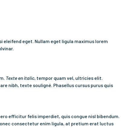
isi eleifend eget. Nullam eget ligula maximus lorem
lvinar.
um.
Texte en italic
, tempor quam vel, ultricies elit.
re nibh, texte souligné. Phasellus cursus purus quis
ero efficitur felis imperdiet, quis congue nisl bibendum.
onec consectetur enim ligula, at pretium erat luctus