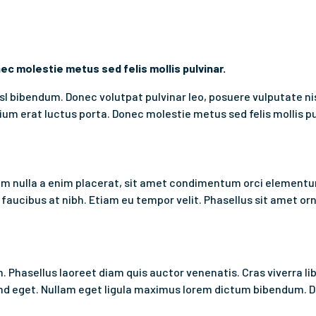
ec molestie metus sed felis mollis pulvinar.
 nisl bibendum. Donec volutpat pulvinar leo, posuere vulputate n
um erat luctus porta. Donec molestie metus sed felis mollis pu
um nulla a enim placerat, sit amet condimentum orci element
ucibus at nibh. Etiam eu tempor velit. Phasellus sit amet orna
m. Phasellus laoreet diam quis auctor venenatis. Cras viverra lib
fend eget. Nullam eget ligula maximus lorem dictum bibendum. D