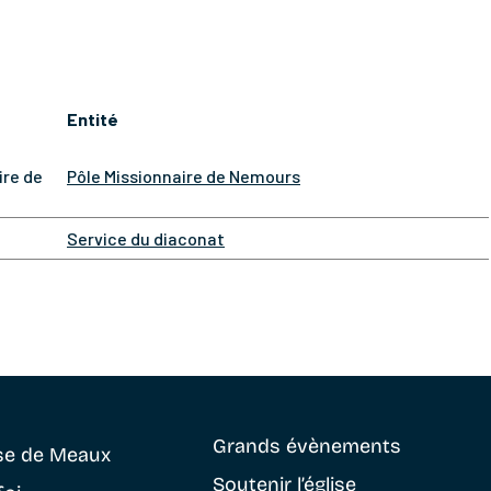
Entité
ire de
Pôle Missionnaire de Nemours
Service du diaconat
Grands évènements
se
de Meaux
Soutenir
l’église