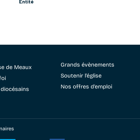
Entité
Grands évènements
se
de Meaux
Soutenir
l’église
foi
Nos offres d’emploi
 diocésains
naires