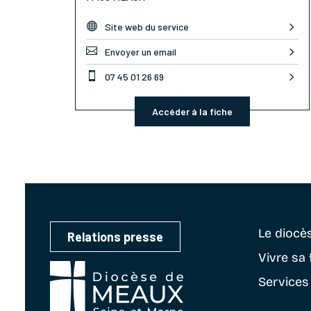

Site web du service

Envoyer un email

07 45 01 26 69
Accéder à la fiche
Le diocè
Relations presse
Vivre sa 
Services