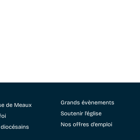
Grands évènements
se
de Meaux
Soutenir
l’église
foi
Nos offres d’emploi
 diocésains