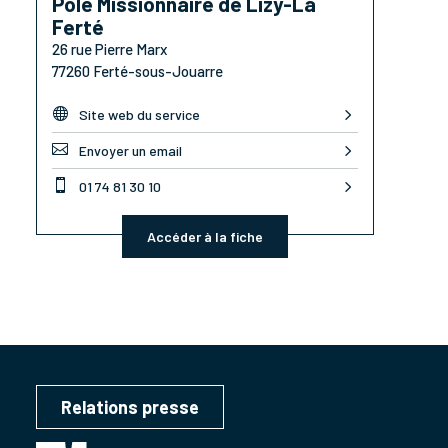
Pôle Missionnaire de Lizy-La
Ferté
26 rue Pierre Marx
77260 Ferté-sous-Jouarre

Site web du service

Envoyer un email

01 74 81 30 10
Accéder à la fiche
Relations presse