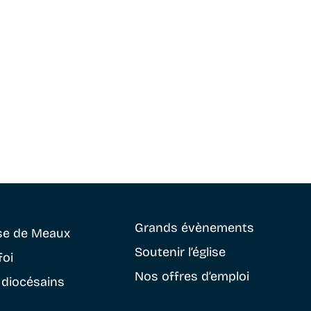
Grands évènements
se
de Meaux
Soutenir
l’église
foi
Nos offres d’emploi
 diocésains