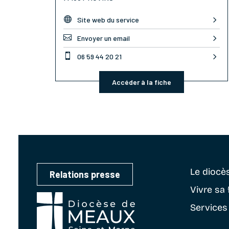

Site web du service

Envoyer un email

06 59 44 20 21
Accéder à la fiche
Le diocè
Relations presse
Vivre sa 
Services