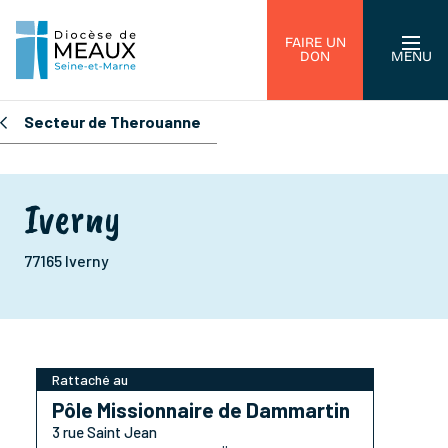
FAIRE UN
DON
MENU
Secteur de Therouanne
Iverny
77165 Iverny
Rattaché au
Pôle Missionnaire de Dammartin
3 rue Saint Jean