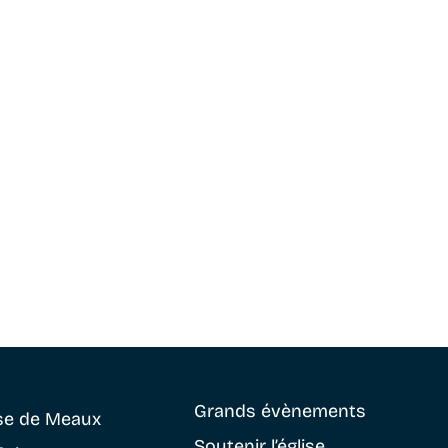
Grands évènements
se
de Meaux
Soutenir
l’église