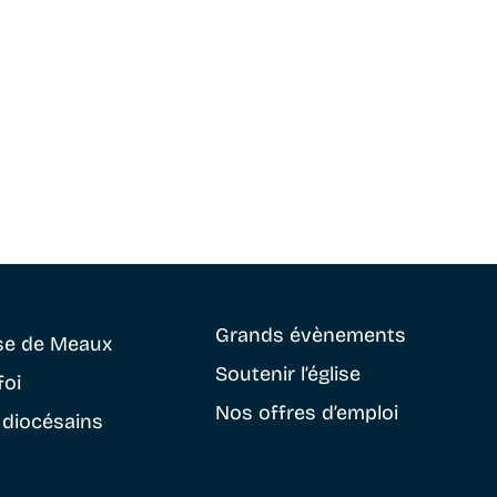
Grands évènements
se
de Meaux
Soutenir
l’église
foi
Nos offres d’emploi
 diocésains