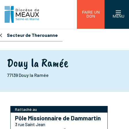
FAIRE UN
DON
MENU
Secteur de Therouanne
Douy la Ramée
77139 Douy la Ramée
Rattaché au
Pôle Missionnaire de Dammartin
3 rue Saint Jean