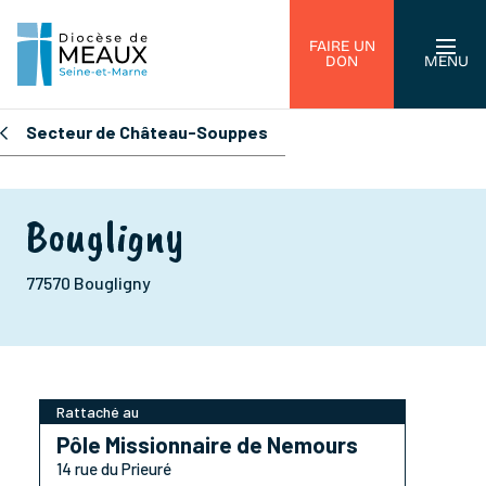
FAIRE UN
DON
MENU
Secteur de Château-Souppes
Bougligny
77570 Bougligny
Rattaché au
Pôle Missionnaire de Nemours
14 rue du Prieuré