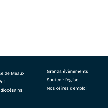
Grands évènements
se
de Meaux
Soutenir
l’église
foi
Nos offres d’emploi
 diocésains