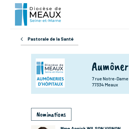
Pastorale de la Santé
Aumôneri
7 rue Notre-Dame
77334 Meaux
Nominations
Mme Annick WILSON VIGNON