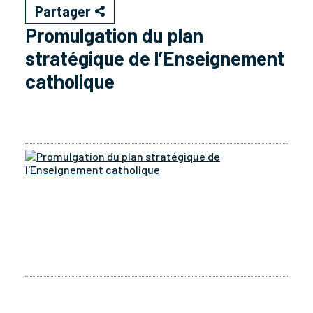
Partager
Promulgation du plan
stratégique de l’Enseignement
catholique
Pro
du
pla
str
de
l'E
cat
203
phot