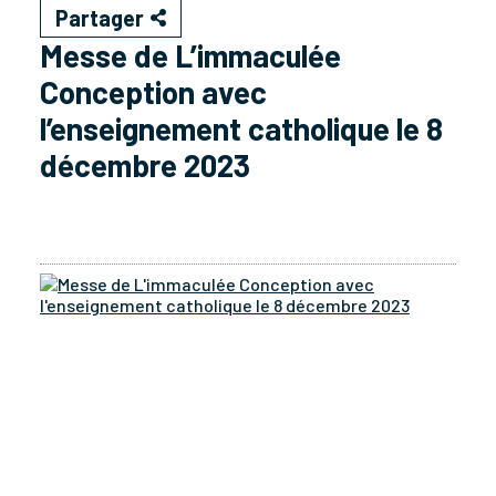
Partager
Messe de L’immaculée
Conception avec
l’enseignement catholique le 8
décembre 2023
Mes
de
L'i
Con
ave
l'e
cat
le
8
déc
202