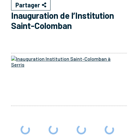
Partager
Inauguration de l’Institution
Saint-Colomban
Ina
Inst
Sai
Col
à
Serr
56
phot