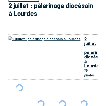
2 juillet : pèlerinage diocésain
à Lourdes
2
juillet
:
pèlerinag
diocésain
à
Lourdes
75
photos